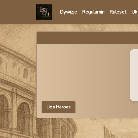
Dywizje
Regulamin
Ruleset
Ukł
Liga Heroes