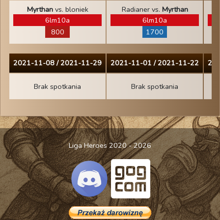
Myrthan
vs. bloniek
Radianer vs.
Myrthan
M
6lm10a
6lm10a
800
1700
2021-11-08 / 2021-11-29
2021-11-01 / 2021-11-22
202
Brak spotkania
Brak spotkania
Liga Heroes 2020 - 2026