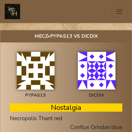
MECZ
»PYPAS13 VS DICDIX
PYPAS13
DICDIX
Nostalgia
Necropolis Thant red
Conflux Grindan blue