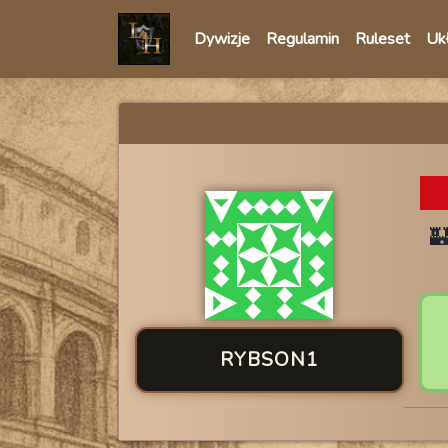
Dywizje
Regulamin
Ruleset
Ukł
RYBSON1