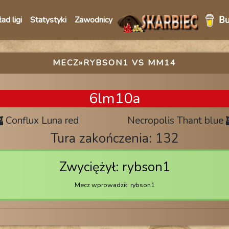
ad ligi
Statystyki
Zawodnicy
MECZ
»RYBSON1 VS MM14
6lm10a
Conflux Luna red
Necropolis Thant blue
Tura zakończenia: 132
Zwyciężył: rybson1
Mecz wprowadził: rybson1